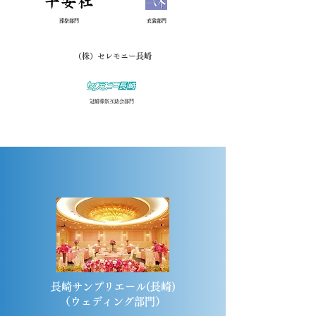
​葬祭部門
衣裳
部門
（株）セレモニー長崎
冠婚葬祭互助会部門
長崎サンプリエール(長崎)
​（ウェディング部門）