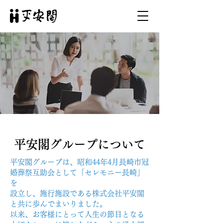
平安閣グループについて
平安閣グループは、昭和44年4月長崎市冠
婚葬祭互助会として「セレモニー長崎」
を
設立し、施行施設である株式会社平安閣
と共に歩んでまいりました。
以来、お客様にとって人生の節目となる