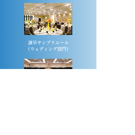
諫早サンプリエール
​（ウェディング部門）
平安社
​（葬祭部門）