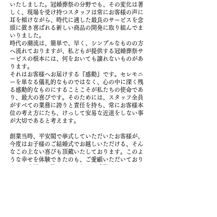
いたしました。冠婚葬祭の分野でも、その変化は著
しく、現場を受け持つスタッフは常にお客様の声に
耳を傾けながら、時代に適した最良のサービスを念
頭に置き喜ばれる新しい商品の開発に取り組んでま
いりました。
時代の潮流は、簡単で、早く、シンプルなものの方
へ流れておりますが、私どもが提供する冠婚葬祭サ
ービスの根本には、何をおいても譲れないものがあ
ります。
それはお客様へお届けする『感動』です。セレモニ
ーを単なる儀礼的なものではなく、心の中に深く残
る感動的なものにすることこそが私たちの使命であ
り、最大の喜びです。そのためには、スタッフ全員
がすべての業務に誇りと責任を持ち、常にお客様本
位の考え方にたち、けっして安易な近道をしない事
が大切であると考えます。
創業当時、平安閣で挙式していただいたお客様が、
今度はお子様のご結婚式でお越しいただける、そん
なこの上ない喜びも頂戴いたしております。このよ
うな幸せを体験できたのも、ご愛顧いただいており
ますお客様のお陰であると心より感謝いたしており
ます。取り巻く環境は大きく変わっても、セレモニ
ー長崎、そして平安閣が掲げる『感動のサービス』
をもってお客様に接すれば、やがてその感動は私た
ちの元へと帰ってくる・・・この事を社員一同念頭
に置き、邁進してまいります。